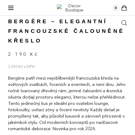
kusů
0
›
KATALOG
NÁBYTEK
BERGÈRE – ELEGANTNÍ
FRANCOUZSKÉ ČALOUNĚNÉ
KŘESLO
2 190 Kč
2 650 Kč s DPH
Bergère patří mezi nejoblíbenější francouzská křesla na
světových svatbách, foceních a eventech, a není divu. Jeho
ručně tvarovaný dřevěný rám, jemné čalounění a ikonická
silueta dodají prostoru eleganci, kterou nelze přehlédnout.
Tento jedinečný kus je ideální pro svatební lounge,
fotokoutky, uvítací zóny a focení nevěsty. Každý detail je
promyšlený tak, aby působil luxusně a zároveň přirozeně v
jakémkoli stylu. Od moderních konceptů po nadčasové
romantické dekorace. Novinka pro rok 2026.