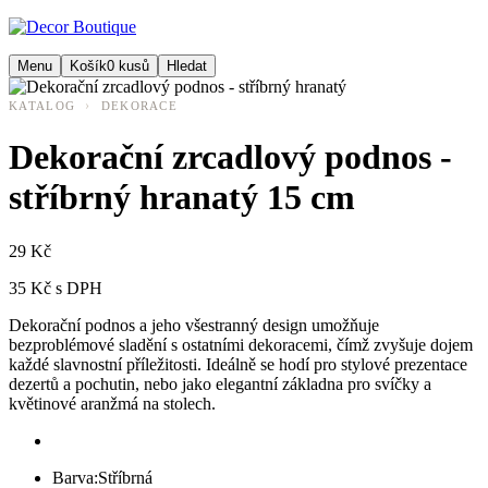
Menu
Košík
0
kusů
Hledat
›
KATALOG
DEKORACE
Dekorační zrcadlový podnos -
stříbrný hranatý 15 cm
29 Kč
35 Kč s DPH
Dekorační podnos a jeho všestranný design umožňuje
bezproblémové sladění s ostatními dekoracemi, čímž zvyšuje dojem
každé slavnostní příležitosti. Ideálně se hodí pro stylové prezentace
dezertů a pochutin, nebo jako elegantní základna pro svíčky a
květinové aranžmá na stolech.
Barva:
Stříbrná