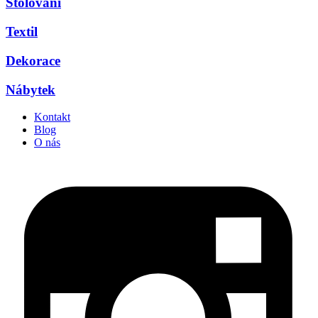
Stolování
Textil
Dekorace
Nábytek
Kontakt
Blog
O nás