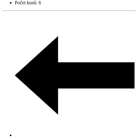
Počet kusů:
6