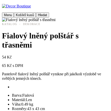
Menu
Košík
0
kusů
Hledat
›
KATALOG
DEKORACE
Fialový lněný polštář s
třasněmi
54 Kč
65 Kč s DPH
Pastelově fialový lněný polštář vynikne při jakékoli výzdobě ve
světlých jemných tónech.
Barva:
Fialová
Materiál:
Len
Váha:
0.49 kg
Rozměry:
43 x 43 cm