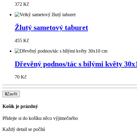
372 Kč
Žlutý sametový taburet
455 Kč
Dřevěný podnos/tác s bílými květy 30
70 Kč
0
Zavřít
Košík je prázdný
Přidejte si do košíku něco výjimečného
Každý detail se počítá