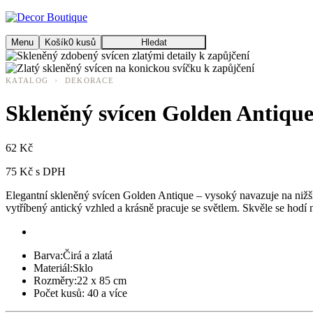
Menu
Košík
0
kusů
Hledat
›
KATALOG
DEKORACE
Skleněný svícen Golden Antique
62 Kč
75 Kč s DPH
Elegantní skleněný svícen Golden Antique – vysoký navazuje na nižší
vytříbený antický vzhled a krásně pracuje se světlem. Skvěle se ho
Barva:
Čirá a zlatá
Materiál:
Sklo
Rozměry:
22 x 85 cm
Počet kusů:
40 a více