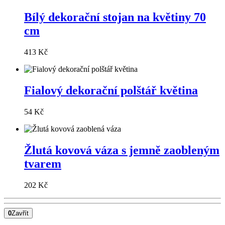
Bílý dekorační stojan na květiny 70
cm
413 Kč
Fialový dekorační polštář květina
54 Kč
Žlutá kovová váza s jemně zaobleným
tvarem
202 Kč
0
Zavřít