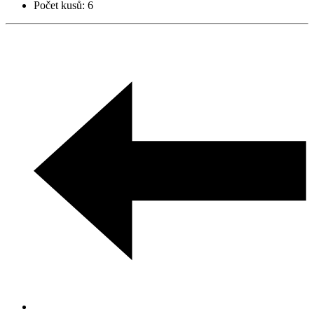
Počet kusů:
6