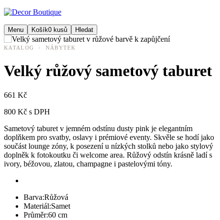
Menu
Košík
0
kusů
Hledat
›
KATALOG
NÁBYTEK
Velký růžový sametový taburet
661 Kč
800 Kč s DPH
Sametový taburet v jemném odstínu dusty pink je elegantním
doplňkem pro svatby, oslavy i prémiové eventy. Skvěle se hodí jako
součást lounge zóny, k posezení u nízkých stolků nebo jako stylový
doplněk k fotokoutku či welcome area. Růžový odstín krásně ladí s
ivory, béžovou, zlatou, champagne i pastelovými tóny.
Barva:
Růžová
Materiál:
Samet
Průměr:
60 cm