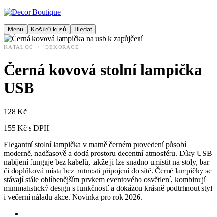
Menu
Košík
0
kusů
Hledat
›
KATALOG
DEKORACE
Černá kovová stolní lampička
USB
128 Kč
155 Kč s DPH
Elegantní stolní lampička v matně černém provedení působí
moderně, nadčasově a dodá prostoru decentní atmosféru. Díky USB
nabíjení funguje bez kabelů, takže ji lze snadno umístit na stoly, bar
či doplňková místa bez nutnosti připojení do sítě. Černé lampičky se
stávají stále oblíbenějším prvkem eventového osvětlení, kombinují
minimalistický design s funkčností a dokážou krásně podtrhnout styl
i večerní náladu akce. Novinka pro rok 2026.