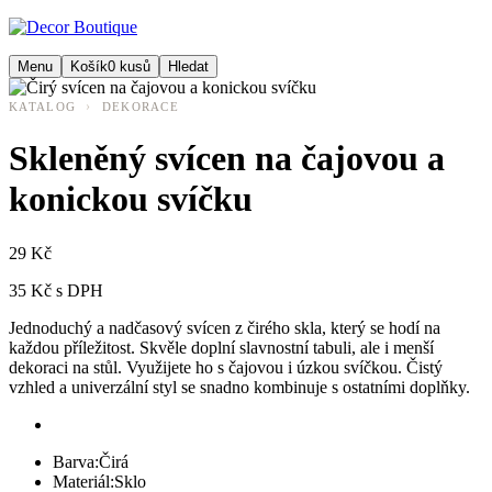
Menu
Košík
0
kusů
Hledat
›
KATALOG
DEKORACE
Skleněný svícen na čajovou a
konickou svíčku
29 Kč
35 Kč s DPH
Jednoduchý a nadčasový svícen z čirého skla, který se hodí na
každou příležitost. Skvěle doplní slavnostní tabuli, ale i menší
dekoraci na stůl. Využijete ho s čajovou i úzkou svíčkou. Čistý
vzhled a univerzální styl se snadno kombinuje s ostatními doplňky.
Barva:
Čirá
Materiál:
Sklo