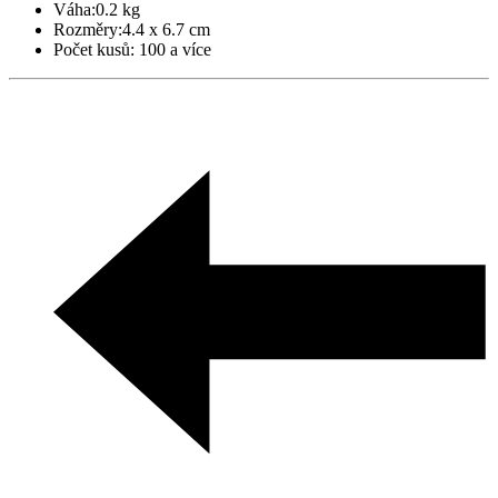
Váha:
0.2 kg
Rozměry:
4.4 x 6.7 cm
Počet kusů:
100 a více