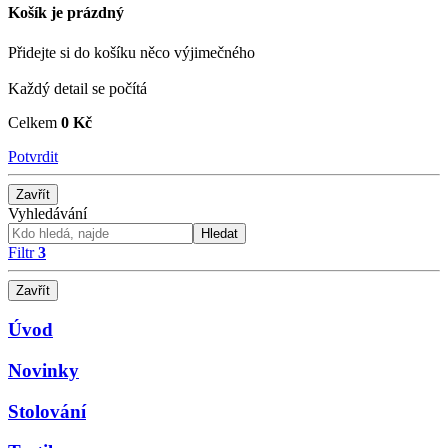
Košík je prázdný
Přidejte si do košíku něco výjimečného
Každý detail se počítá
Celkem
0 Kč
Potvrdit
Zavřít
Vyhledávání
Hledat
Filtr
3
Zavřít
Úvod
Novinky
Stolování