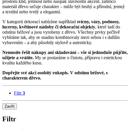
prostoru klid, jemnost nebo naopak slavnostní akcent, zatímco
materiál dřevo určuje charakter – může být hrubý a přírodní, jemný
a textilní nebo tvrdý a elegantní.
V kategorii dekorací nabízíme například
svícny, vázy, podnosy,
lucerny, květinové nádoby či dekorační objekty
, které ladí do
odstínu béžové a jsou vyrobeny z dřevo. Všechny prvky pečlivě
vybíráme tak, aby se snadno kombinovaly mezi sebou i s dalším
vybavením – a aby působily stylově a autenticky.
Nemusíte řešit nákupy ani skladování – vše si jednoduše půjčíte,
užijete a vrátíte.
My se postaráme o čistotu, přípravu i estetickou
kvalitu každého kusu.
Dopřejte své akci osobitý rukopis. V odstínu béžové, s
charakterem dřevo.
Filtr
3
Zavřít
Filtr