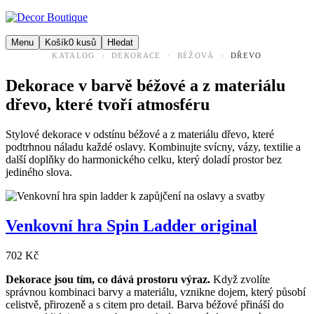
Menu
Košík
0
kusů
Hledat
›
›
›
KATALOG
DEKORACE
BÉŽOVÁ
DŘEVO
Dekorace v barvě béžové a z materiálu
dřevo, které tvoří atmosféru
Stylové dekorace v odstínu béžové a z materiálu dřevo, které
podtrhnou náladu každé oslavy. Kombinujte svícny, vázy, textilie a
další doplňky do harmonického celku, který doladí prostor bez
jediného slova.
Venkovní hra Spin Ladder original
702 Kč
Dekorace jsou tím, co dává prostoru výraz.
Když zvolíte
správnou kombinaci barvy a materiálu, vznikne dojem, který působí
celistvě, přirozeně a s citem pro detail. Barva béžové přináší do