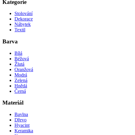
Kategorie
Stolování
Dekorace
Nábytek
Textil
Barva
Bílá
Béžová
Žlutá
Oranžová
Modrá
Zelená
Hnědá
Černá
Materiál
Bavlna
Dřevo
Hyacint
Keramika