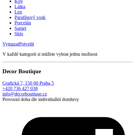
Kov
Látka
Len
Parafínový vosk
Porcelán
Samet
Sklo
Vymazat
Potvrdit
V každé kategorii si můžete vybrat jednu možnost
Decor Boutique
Grafická 7, 150 00 Praha 5
+420 736 427 038
info@decorboutique.cz
Provozní doba dle individuální domluvy