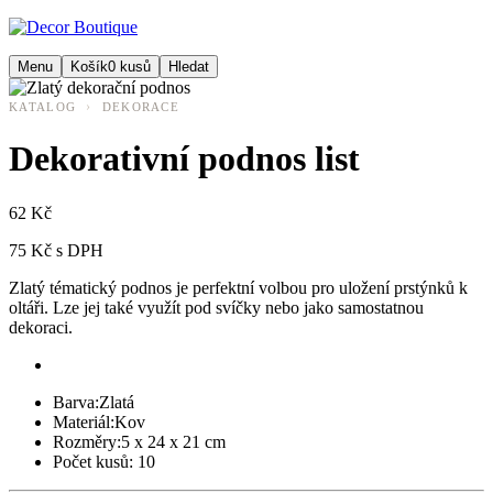
Menu
Košík
0
kusů
Hledat
›
KATALOG
DEKORACE
Dekorativní podnos list
62 Kč
75 Kč s DPH
Zlatý tématický podnos je perfektní volbou pro uložení prstýnků k
oltáři. Lze jej také využít pod svíčky nebo jako samostatnou
dekoraci.
Barva:
Zlatá
Materiál:
Kov
Rozměry:
5 x 24 x 21 cm
Počet kusů:
10