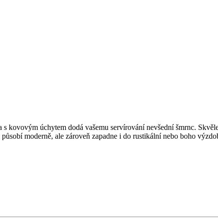
eva s kovovým úchytem dodá vašemu servírování nevšední šmrnc. Skvěle 
m působí moderně, ale zároveň zapadne i do rustikální nebo boho výzdo