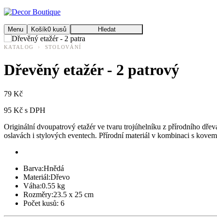
Menu
Košík
0
kusů
Hledat
›
KATALOG
STOLOVÁNÍ
Dřevěný etažér - 2 patrový
79 Kč
95 Kč s DPH
Originální dvoupatrový etažér ve tvaru trojúhelníku z přírodního dř
oslavách i stylových eventech. Přírodní materiál v kombinaci s kove
Barva:
Hnědá
Materiál:
Dřevo
Váha:
0.55 kg
Rozměry:
23.5 x 25 cm
Počet kusů:
6