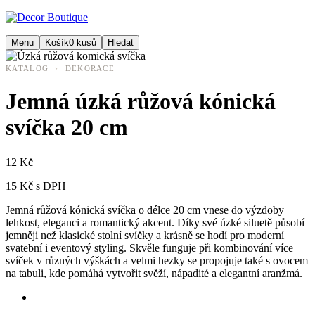
Menu
Košík
0
kusů
Hledat
›
KATALOG
DEKORACE
Jemná úzká růžová kónická
svíčka 20 cm
12 Kč
15 Kč s DPH
Jemná růžová kónická svíčka o délce 20 cm vnese do výzdoby
lehkost, eleganci a romantický akcent. Díky své úzké siluetě působí
jemněji než klasické stolní svíčky a krásně se hodí pro moderní
svatební i eventový styling. Skvěle funguje při kombinování více
svíček v různých výškách a velmi hezky se propojuje také s ovocem
na tabuli, kde pomáhá vytvořit svěží, nápadité a elegantní aranžmá.