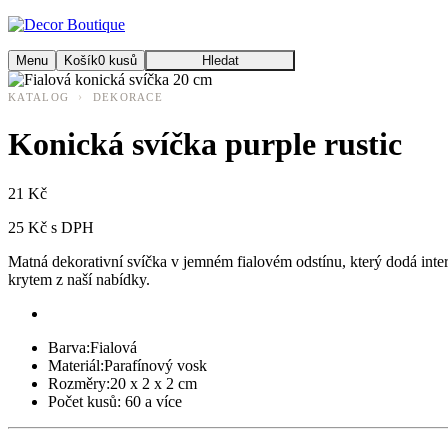
Menu
Košík
0
kusů
Hledat
›
KATALOG
DEKORACE
Konická svíčka purple rustic
21 Kč
25 Kč s DPH
Matná dekorativní svíčka v jemném fialovém odstínu, který dodá inte
krytem z naší nabídky.
Barva:
Fialová
Materiál:
Parafínový vosk
Rozměry:
20 x 2 x 2 cm
Počet kusů:
60 a více