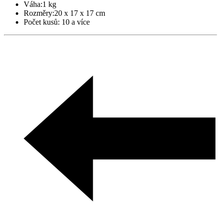
Váha:
1 kg
Rozměry:
20 x 17 x 17 cm
Počet kusů:
10 a více