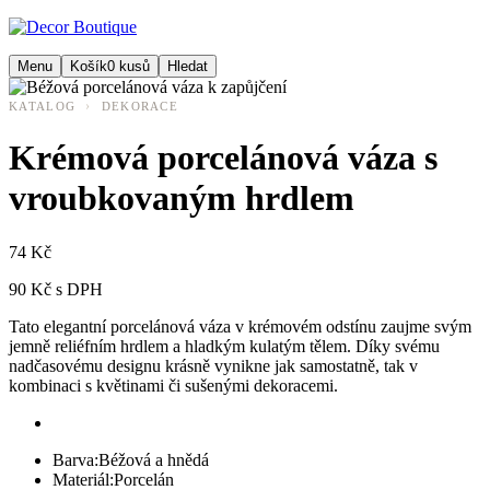
Menu
Košík
0
kusů
Hledat
›
KATALOG
DEKORACE
Krémová porcelánová váza s
vroubkovaným hrdlem
74 Kč
90 Kč s DPH
Tato elegantní porcelánová váza v krémovém odstínu zaujme svým
jemně reliéfním hrdlem a hladkým kulatým tělem. Díky svému
nadčasovému designu krásně vynikne jak samostatně, tak v
kombinaci s květinami či sušenými dekoracemi.
Barva:
Béžová a hnědá
Materiál:
Porcelán