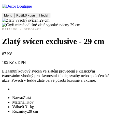
Menu
Košík
0
kusů
Hledat
›
KATALOG
DEKORACE
Zlatý svícen exclusive - 29 cm
87 Kč
105 Kč s DPH
Elegantní kovový svícen ve zlatém provedení s klasickým
tvarováním vhodný pro slavnostní tabule, svatby nebo společenské
akce. Povrch v lesklé zlaté barvě působí luxusně a vkusně.
Barva:
Zlatá
Materiál:
Kov
Váha:
0.31 kg
Rozměry:
29 cm