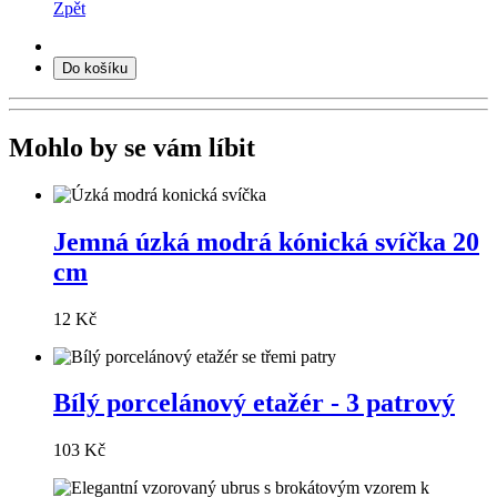
Zpět
Do košíku
Mohlo by se vám líbit
Jemná úzká modrá kónická svíčka 20
cm
12 Kč
Bílý porcelánový etažér - 3 patrový
103 Kč