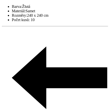
Barva:
Žlutá
Materiál:
Samet
Rozměry:
240 x 240 cm
Počet kusů:
10