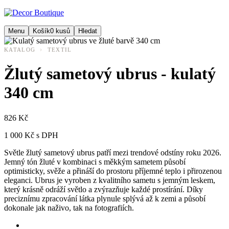
Menu
Košík
0
kusů
Hledat
›
KATALOG
TEXTIL
Žlutý sametový ubrus - kulatý
340 cm
826 Kč
1 000 Kč s DPH
Světle žlutý sametový ubrus patří mezi trendové odstíny roku 2026.
Jemný tón žluté v kombinaci s měkkým sametem působí
optimisticky, svěže a přináší do prostoru příjemné teplo i přirozenou
eleganci. Ubrus je vyroben z kvalitního sametu s jemným leskem,
který krásně odráží světlo a zvýrazňuje každé prostírání. Díky
preciznímu zpracování látka plynule splývá až k zemi a působí
dokonale jak naživo, tak na fotografiích.