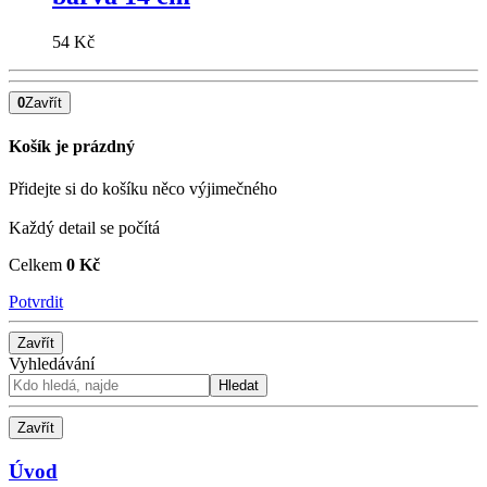
54 Kč
0
Zavřít
Košík je prázdný
Přidejte si do košíku něco výjimečného
Každý detail se počítá
Celkem
0 Kč
Potvrdit
Zavřít
Vyhledávání
Hledat
Zavřít
Úvod