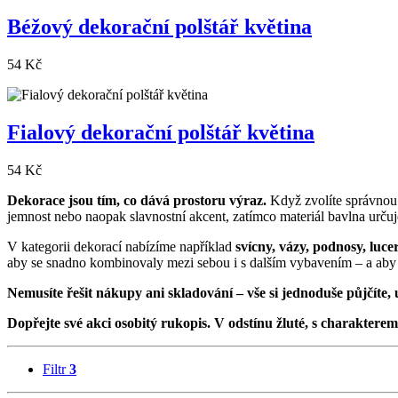
Béžový dekorační polštář květina
54 Kč
Fialový dekorační polštář květina
54 Kč
Dekorace jsou tím, co dává prostoru výraz.
Když zvolíte správnou k
jemnost nebo naopak slavnostní akcent, zatímco materiál bavlna určuje
V kategorii dekorací nabízíme například
svícny, vázy, podnosy, luc
aby se snadno kombinovaly mezi sebou i s dalším vybavením – a aby p
Nemusíte řešit nákupy ani skladování – vše si jednoduše půjčíte, už
Dopřejte své akci osobitý rukopis. V odstínu žluté, s charakterem
Filtr
3