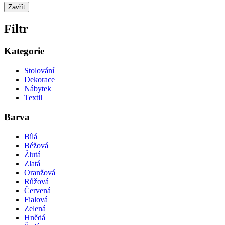
Zavřít
Filtr
Kategorie
Stolování
Dekorace
Nábytek
Textil
Barva
Bílá
Béžová
Žlutá
Zlatá
Oranžová
Růžová
Červená
Fialová
Zelená
Hnědá