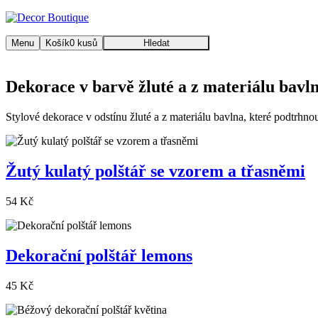
Menu
Košík
0
kusů
Hledat
Dekorace v barvě žluté a z materiálu bavln
Stylové dekorace v odstínu žluté a z materiálu bavlna, které podtrhno
Žutý kulatý polštář se vzorem a třasněmi
54 Kč
Dekorační polštář lemons
45 Kč