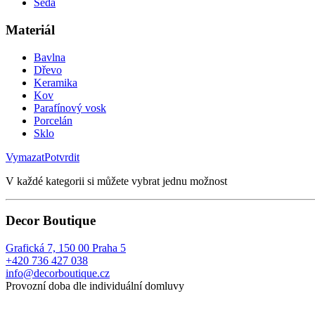
Šedá
Materiál
Bavlna
Dřevo
Keramika
Kov
Parafínový vosk
Porcelán
Sklo
Vymazat
Potvrdit
V každé kategorii si můžete vybrat jednu možnost
Decor Boutique
Grafická 7, 150 00 Praha 5
+420 736 427 038
info@decorboutique.cz
Provozní doba dle individuální domluvy