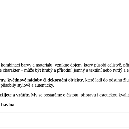
ombinaci barvy a materiálu, vznikne dojem, který působí celistvě, přiroz
 charakter – může být hrubý a přírodní, jemný a textilní nebo tvrdý a e
erny, květinové nádoby či dekorační objekty
, které ladí do odstínu ž
ůsobily stylově a autenticky.
ijete a vrátíte.
My se postaráme o čistotu, přípravu i estetickou kval
 bavlna.