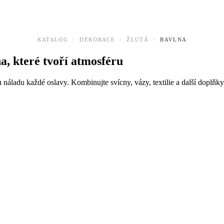
›
›
›
KATALOG
DEKORACE
ŽLUTÁ
BAVLNA
a, které tvoří atmosféru
u náladu každé oslavy. Kombinujte svícny, vázy, textilie a další doplňk