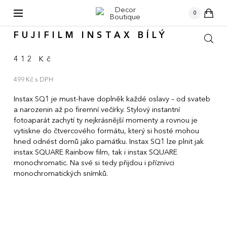
kusů
0
›
KATALOG
DEKORACE
FUJIFILM INSTAX BÍLÝ
412 Kč
499 Kč s DPH
Instax SQ1 je must-have doplněk každé oslavy – od svateb
a narozenin až po firemní večírky. Stylový instantní
fotoaparát zachytí ty nejkrásnější momenty a rovnou je
vytiskne do čtvercového formátu, který si hosté mohou
hned odnést domů jako památku. Instax SQ1 lze plnit jak
instax SQUARE Rainbow film, tak i instax SQUARE
monochromatic. Na své si tedy přijdou i příznivci
monochromatických snímků.