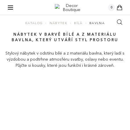
kusů
0
›
›
›
KATALOG
NÁBYTEK
BÍLÁ
BAVLNA
NÁBYTEK V BARVĚ BÍLÉ A Z MATERIÁLU
BAVLNA, KTERÝ UTVÁŘÍ STYL PROSTORU
Stylový nábytek v odstínu bílé a z materiálu bavlna, který ladí s
výzdobou a podtrhne atmosféru svatby, oslavy nebo eventu.
Půjčte si kousky, které jsou funkční i krásné zároveň.