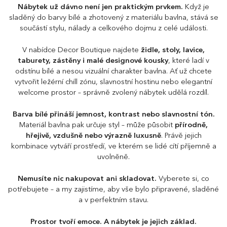
Nábytek už dávno není jen praktickým prvkem.
Když je
sladěný do barvy bílé a zhotovený z materiálu bavlna, stává se
součástí stylu, nálady a celkového dojmu z celé události.
V nabídce Decor Boutique najdete
židle, stoly, lavice,
taburety, zástěny i malé designové kousky
, které ladí v
odstínu bílé a nesou vizuální charakter bavlna. Ať už chcete
vytvořit ležérní chill zónu, slavnostní hostinu nebo elegantní
welcome prostor – správně zvolený nábytek udělá rozdíl.
Barva bílé přináší jemnost, kontrast nebo slavnostní tón.
Materiál bavlna pak určuje styl – může působit
přírodně,
hřejivě, vzdušně nebo výrazně luxusně
. Právě jejich
kombinace vytváří prostředí, ve kterém se lidé cítí příjemně a
uvolněně.
Nemusíte nic nakupovat ani skladovat.
Vyberete si, co
potřebujete – a my zajistíme, aby vše bylo připravené, sladěné
a v perfektním stavu.
Prostor tvoří emoce. A nábytek je jejich základ.