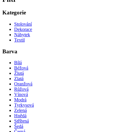
Kategorie
Stolování
Dekorace
Nábytek
Textil
Barva
Bílá
Béžová
Žlutá
Zlatá
Oranžová
Růžová
Vínová
Modrá
Tyrkysová
Zelená
Hnědá
Stříbrná
Šedá
Černá