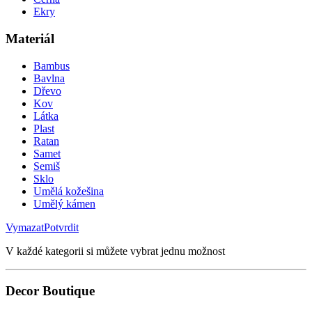
Ekry
Materiál
Bambus
Bavlna
Dřevo
Kov
Látka
Plast
Ratan
Samet
Semiš
Sklo
Umělá kožešina
Umělý kámen
Vymazat
Potvrdit
V každé kategorii si můžete vybrat jednu možnost
Decor Boutique