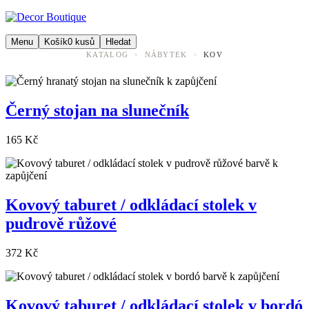
Menu
Košík
0
kusů
Hledat
›
›
KATALOG
NÁBYTEK
KOV
Černý stojan na slunečník
165 Kč
Kovový taburet / odkládací stolek v
pudrově růžové
372 Kč
Kovový taburet / odkládací stolek v bordó