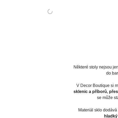
Některé stoly nejsou je
do bar
V Decor Boutique si 
sklenic a příborů, př
se může st
Materiál sklo dodává
hladký