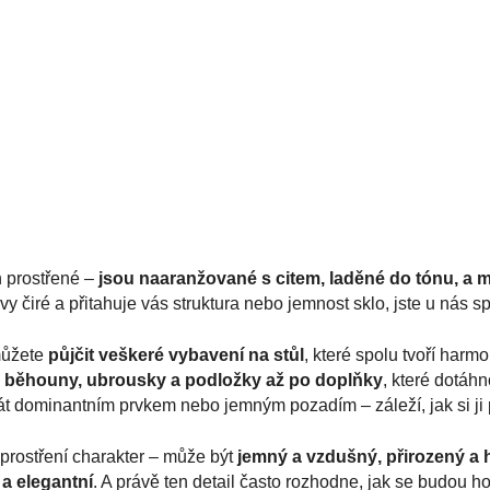
n prostřené –
jsou naaranžované s citem, laděné do tónu, a ma
vy čiré a přitahuje vás struktura nebo jemnost sklo, jste u nás s
můžete
půjčit veškeré vybavení na stůl
, které spolu tvoří harm
es běhouny, ubrousky a podložky až po doplňky
, které dotáh
át dominantním prvkem nebo jemným pozadím – záleží, jak si ji 
 prostření charakter – může být
jemný a vzdušný, přirozený a 
 a elegantní
. A právě ten detail často rozhodne, jak se budou host