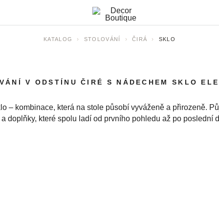
›
›
›
KATALOG
STOLOVÁNÍ
ČIRÁ
SKLO
VÁNÍ V ODSTÍNU ČIRÉ S NÁDECHEM SKLO EL
klo – kombinace, která na stole působí vyváženě a přirozeně. Půj
l a doplňky, které spolu ladí od prvního pohledu až po poslední d