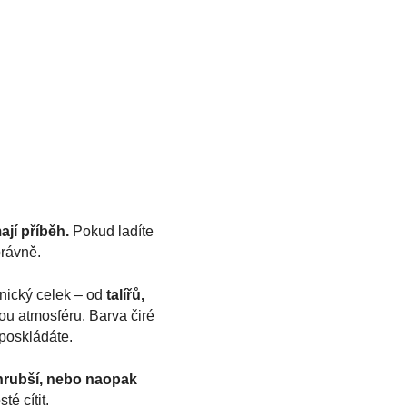
jí příběh.
Pokud ladíte
právně.
onický celek – od
talířů,
nou atmosféru. Barva čiré
poskládáte.
hrubší, nebo naopak
é cítit.