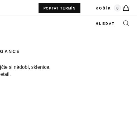
kusů
0
KOŠÍK
POPTAT TERMÍN
HLEDAT
EGANCE
čte si nádobí, sklenice,
etail.