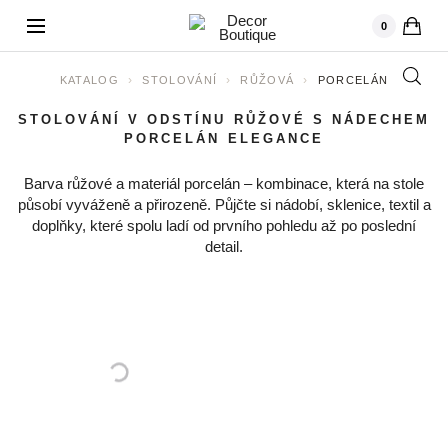
kusů
0
›
›
›
KATALOG
STOLOVÁNÍ
RŮŽOVÁ
PORCELÁN
STOLOVÁNÍ V ODSTÍNU RŮŽOVÉ S NÁDECHEM
PORCELÁN ELEGANCE
Barva růžové a materiál porcelán – kombinace, která na stole
působí vyváženě a přirozeně. Půjčte si nádobí, sklenice, textil a
doplňky, které spolu ladí od prvního pohledu až po poslední
detail.