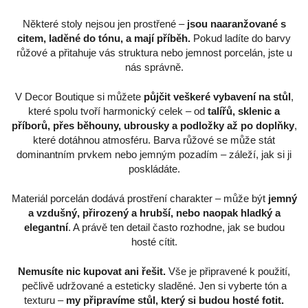
Některé stoly nejsou jen prostřené –
jsou naaranžované s
citem, laděné do tónu, a mají příběh.
Pokud ladíte do barvy
růžové a přitahuje vás struktura nebo jemnost porcelán, jste u
nás správně.
V Decor Boutique si můžete
půjčit veškeré vybavení na stůl
,
které spolu tvoří harmonický celek – od
talířů, sklenic a
příborů, přes běhouny, ubrousky a podložky až po doplňky
,
které dotáhnou atmosféru. Barva růžové se může stát
dominantním prvkem nebo jemným pozadím – záleží, jak si ji
poskládáte.
Materiál porcelán dodává prostření charakter – může být
jemný
a vzdušný, přirozený a hrubší, nebo naopak hladký a
elegantní
. A právě ten detail často rozhodne, jak se budou
hosté cítit.
Nemusíte nic kupovat ani řešit.
Vše je připravené k použití,
pečlivě udržované a esteticky sladěné. Jen si vyberte tón a
texturu –
my připravíme stůl, který si budou hosté fotit.