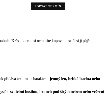
POPTAT TERMÍN
bule. Krása, kterou si nemusíte kupovat – stačí si ji půjčit.
ak přidává texturu a charakter –
jemný len, hebká bavlna nebo
hystáte
svatební hostinu, brunch pod širým nebem nebo večerní