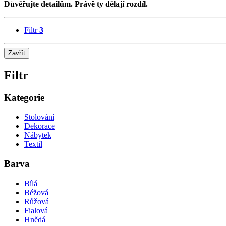
Důvěřujte detailům. Právě ty dělají rozdíl.
Filtr
3
Zavřít
Filtr
Kategorie
Stolování
Dekorace
Nábytek
Textil
Barva
Bílá
Béžová
Růžová
Fialová
Hnědá