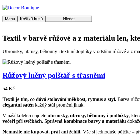
Menu
Košík
0
kusů
Hledat
Textil v barvě růžové a z materiálu len, kt
Ubrousky, ubrusy, běhouny i textilní doplňky v odstínu růžové a z mater
Růžový lněný polštář s třasněmi
54 Kč
Textil je tím, co dává stolování měkkost, rytmus a styl.
Barva růžov
elegantní satén
každý stůl promění jinak.
V naší kolekci najdete
ubrousky, ubrusy, běhouny i podložky
, kte
večeři při svíčkách
.
Správná kombinace barvy a materiálu
dokáže
Nemusíte nic kupovat, prát ani žehlit.
Vše si jednoduše půjčíte – př