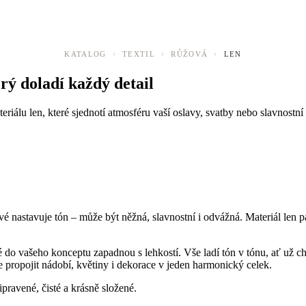
›
›
›
KATALOG
TEXTIL
RŮŽOVÁ
LEN
erý doladí každý detail
iálu len, které sjednotí atmosféru vaší oslavy, svatby nebo slavnostní ta
é nastavuje tón – může být něžná, slavnostní i odvážná. Materiál len p
ré do vašeho konceptu zapadnou s lehkostí. Vše ladí tón v tónu, ať už c
 propojit nádobí, květiny i dekorace v jeden harmonický celek.
ipravené, čisté a krásně složené.