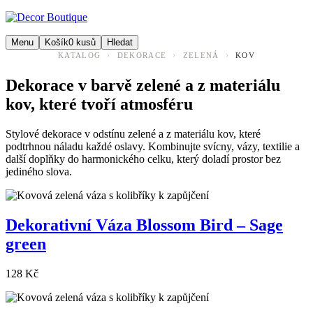
Menu
Košík
0
kusů
Hledat
›
›
›
KATALOG
DEKORACE
ZELENÁ
KOV
Dekorace v barvě zelené a z materiálu
kov, které tvoří atmosféru
Stylové dekorace v odstínu zelené a z materiálu kov, které
podtrhnou náladu každé oslavy. Kombinujte svícny, vázy, textilie a
další doplňky do harmonického celku, který doladí prostor bez
jediného slova.
Dekorativní Váza Blossom Bird – Sage
green
128 Kč