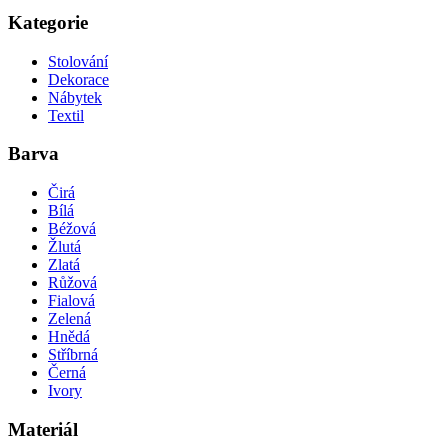
Kategorie
Stolování
Dekorace
Nábytek
Textil
Barva
Čirá
Bílá
Béžová
Žlutá
Zlatá
Růžová
Fialová
Zelená
Hnědá
Stříbrná
Černá
Ivory
Materiál