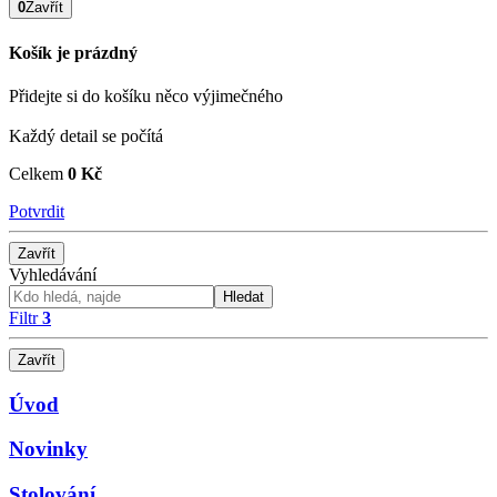
0
Zavřít
Košík je prázdný
Přidejte si do košíku něco výjimečného
Každý detail se počítá
Celkem
0 Kč
Potvrdit
Zavřít
Vyhledávání
Hledat
Filtr
3
Zavřít
Úvod
Novinky
Stolování