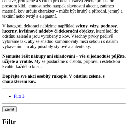
celistvě, přirozeně a s citem pro detail. Barva zelené přináší do
prostoru klid, jemnost nebo naopak slavnostní akcent, zatímco
materiál kov určuje charakter – může být hrubý a přírodní, jemný a
textilní nebo tvrdý a elegantní.
V kategorii dekorací nabízíme například
svícny, vázy, podnosy,
lucerny, květinové nádoby či dekorační objekty
, které ladí do
odstínu zelené a jsou vyrobeny z kov. Všechny prvky pečlivě
vybíráme tak, aby se snadno kombinovaly mezi sebou i s dalším
vybavením – a aby působily stylově a autenticky.
Nemusíte řešit nákupy ani skladování – vše si jednoduše půjčíte,
užijete a vrátíte.
My se postaráme o čistotu, přípravu i estetickou
kvalitu každého kusu.
Dopřejte své akci osobitý rukopis. V odstínu zelené, s
charakterem kov.
Filtr
3
Zavřít
Filtr