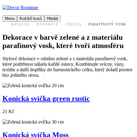
Menu
Košík
0
kusů
Hledat
›
›
›
KATALOG
DEKORACE
ZELENÁ
PARAFÍNOVÝ VOSK
Dekorace v barvě zelené a z materiálu
parafínový vosk, které tvoří atmosféru
Stylové dekorace v odstínu zelené a z materiálu parafínový vosk,
které podtrhnou náladu každé oslavy. Kombinujte svícny, vázy,
textilie a další doplňky do harmonického celku, který doladí prostor
bez jediného slova.
Konická svíčka green rustic
21 Kč
Konická svíčka Moss