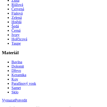
Žlutá
Růžová
Červená
Fialová
Zelená
Hnědá
Šedá
Černá
Ivory
Hořčicová
Taupe
Materiál
Bavlna
Dolomit
Dřevo
Keramika
Kov
Parafínový vosk
Samet
Sklo
Vymazat
Potvrdit