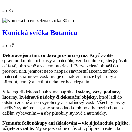
25 Kč
Konická svíčka Botanica
25 Kč
Dekorace jsou tím, co dává prostoru výraz.
Když zvolíte
správnou kombinaci barvy a materiálu, vznikne dojem, který působí
celistvě, přirozeně a s citem pro detail. Barva zelené přináší do
prostoru klid, jemnost nebo naopak slavnostní akcent, zatímco
materiál parafínový vosk určuje charakter – může být hrubý a
přírodní, jemný a textilní nebo tvrdý a elegantní.
V kategorii dekorací nabízíme například
svícny, vázy, podnosy,
lucerny, květinové nádoby či dekorační objekty
, které ladí do
odstínu zelené a jsou vyrobeny z parafínový vosk. Všechny prvky
pečlivě vybíráme tak, aby se snadno kombinovaly mezi sebou i s
dalším vybavením – a aby působily stylově a autenticky.
Nemusíte řešit nákupy ani skladování – vše si jednoduše půjčíte,
užijete a vrátíte.
My se postaráme o čistotu, přípravu i estetickou