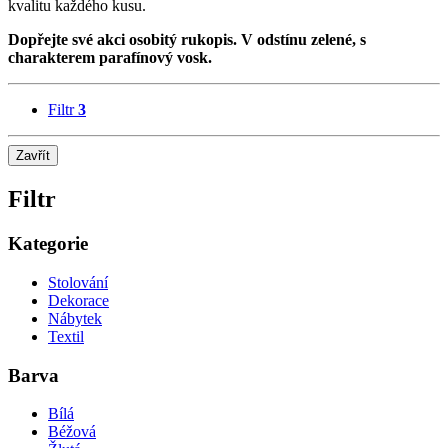
kvalitu každého kusu.
Dopřejte své akci osobitý rukopis. V odstínu zelené, s
charakterem parafínový vosk.
Filtr
3
Zavřít
Filtr
Kategorie
Stolování
Dekorace
Nábytek
Textil
Barva
Bílá
Béžová